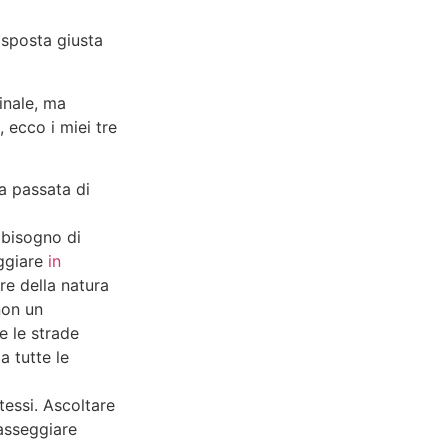
isposta giusta
inale, ma
 ecco i miei tre
ra passata di
a bisogno di
eggiare
in
re della natura
non un
e le strade
 tutte le
tessi. Ascoltare
passeggiare