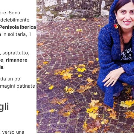
are. Sono
indelebilmente
Penisola Iberica
a
in solitaria, il
 soprattutto,
re
,
rimanere
ia
.
da un po’
mmagini patinate
li
i verso una