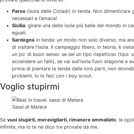
Paros
(isola delle Cicladi) in tenda. Non dimenticare g
necessari e l’amaca!
Sicilia
: girare una delle isole più belle del mondo in 
eguali.
Sardegna
in tenda: un modo non solo diverso, ma a
di visitare l’isola. Il campeggio libero, in teoria, è vie
un po’ di buon senso: se sei un tipo rispettoso (tipo: s
accendere un falò), se vai sull’isola fuori stagione e avv
prima di piantare la tenda dalle loro parti, non dovre
problemi. Io lo feci con i boy scout.
Voglio stupirmi
Sassi di Matera
Se
vuoi stupirti, meravigliarti, rimanere ammaliato
, le opz
infinite, ma io te ne dico tre provate da me.