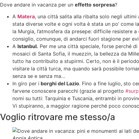
Dove andare in vacanza per un
effetto sorpresa
?
A
Matera
, una città salita alla ribalta solo negli ultimi
stata diverse volte e ogni volta è stata un po’ come la
la Murgia, l’atmosfera da presepe: difficile resistere a 
consiglio, comunque, di andarci fuori stagione per evit
A
Istanbul.
Per me una città speciale, forse perché di 
mosaici di Santa Sofia, il muezzin, la bellezza da Mill
tutto ha contribuito a stupirmi. Certo, non è il period
visitare la città turca, ma quando sarà possibile torna
senza se e senza ma…
In giro per i
borghi del Lazio
. Fino a fine luglio, sto c
farvene conoscere parecchi (grazie al progetto
#surp
nomi su tutti: Tarquinia e Tuscania, entrambi in provin
Vi stupiranno, a maggior ragione perché poco conosci
Voglio ritrovare me stesso/a
Appia Antica