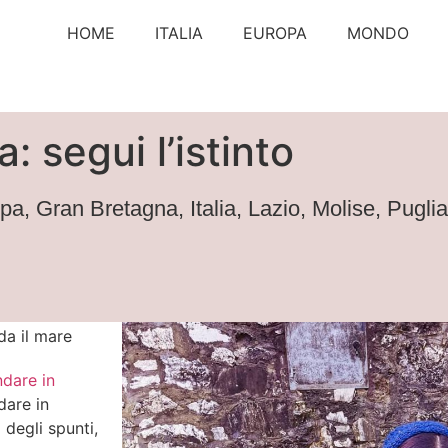
HOME
ITALIA
EUROPA
MONDO
 segui l’istinto
opa
,
Gran Bretagna
,
Italia
,
Lazio
,
Molise
,
Puglia
dare in
dare in
 degli spunti,