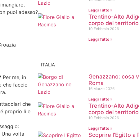
limangiaro.
Leggi Tutto »
 Non puoi adesso?
Trentino-Alto Adige 
corpo del territorio
10 Febbraio 2026
Leggi Tutto »
ITALIA
Genazzano: cosa v
?
Per me, in
Roma
a che faccio
16 Marzo 2026
ra.
Leggi Tutto »
ttacolari che
Trentino-Alto Adige 
é proprio lì e
corpo del territorio
10 Febbraio 2026
ssaggio:
Leggi Tutto »
. Una volta
Scoprire l’Egitto a