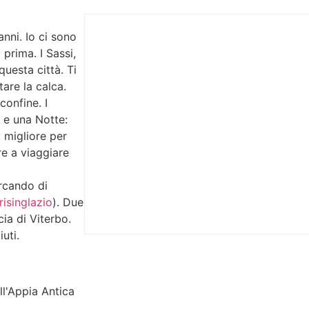
 anni. Io ci sono
 prima. I Sassi,
questa città. Ti
are la calca.
confine. I
e e una Notte:
o migliore per
re a viaggiare
ercando di
risinglazio
). Due
cia di Viterbo.
uti.