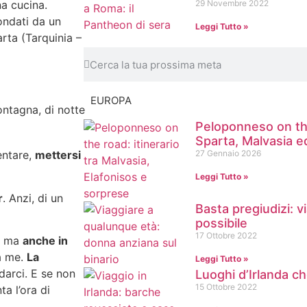
na cucina.
29 Novembre 2022
ondati da un
Leggi Tutto »
rta (Tarquinia –
EUROPA
Peloponneso on the
Sparta, Malvasia e
entare,
mettersi
27 Gennaio 2026
Leggi Tutto »
r
. Anzi, di un
Basta pregiudizi: v
possibile
17 Ottobre 2022
r, ma
anche in
 a me.
La
Leggi Tutto »
arci. E se non
Luoghi d’Irlanda c
15 Ottobre 2022
a l’ora di