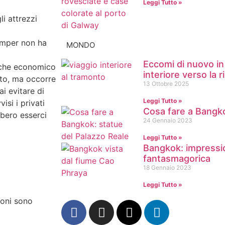
Leggi Tutto »
li attrezzi
camper non ha
MONDO
Eccomi di nuovo in
nche economico
interiore verso la r
tato, ma occorre
13 Ottobre 2025
ai evitare di
Leggi Tutto »
isi i privati
Cosa fare a Bangko
bbero esserci
24 Gennaio 2023
Leggi Tutto »
Bangkok: impressio
fantasmagorica
18 Gennaio 2023
Leggi Tutto »
ioni sono