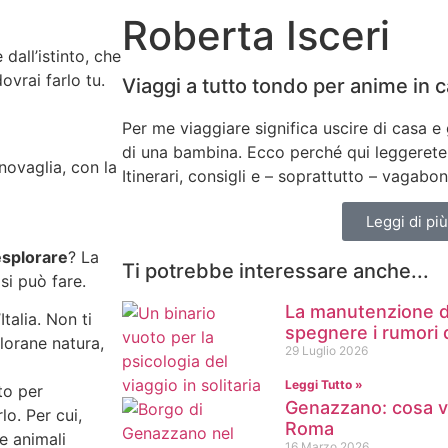
Roberta Isceri
dall’istinto, che
ovrai farlo tu.
Viaggi a tutto tondo per anime in
Per me viaggiare significa uscire di casa e
di una bambina. Ecco perché qui leggerete 
Itinerari, consigli e – soprattutto – vagab
Leggi di più
esplorare
? La
Ti potrebbe interessare anche...
si può fare.
La manutenzione del
talia. Non ti
spegnere i rumori
lorane natura,
29 Luglio 2026
Leggi Tutto »
to per
Genazzano: cosa v
o. Per cui,
Roma
e animali
16 Marzo 2026