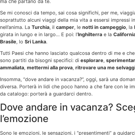
ma che partano da te.
Se mi conosci da tempo, sai cosa significhi, per me, viaggi
soprattutto alcuni viaggi della mia vita a essersi impressi 
nell’anima. La
Turchia
, il
camper
, le
notti in campeggio
, la
girata in lungo e in largo… E poi: l’
Inghilterra
e la
Californi
Brasile
, lo
Sri Lanka
.
Tutti Paesi che hanno lasciato qualcosa dentro di me e che,
sono partiti da bisogni specifici: di
esplorare
,
sperimenta
ammaliata
,
mettermi alla prova
,
ritrovare una me selvagg
Insomma, “dove andare in vacanza?”, oggi, sarà una doman
diversa. Porterà in lidi che poco hanno a che fare con le i
da catalogo: porterà a guardarci dentro.
Dove andare in vacanza? Sceg
l’emozione
Sono le emozioni, le sensazioni, i “presentimenti” a guidarc