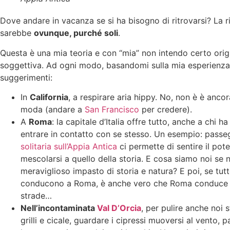
Dove andare in vacanza se si ha bisogno di ritrovarsi? La r
sarebbe
ovunque, purché soli
.
Questa è una mia teoria e con “mia” non intendo certo orig
soggettiva. Ad ogni modo, basandomi sulla mia esperienza,
suggerimenti:
In
California
, a respirare aria hippy. No, non è è anco
moda (andare a
San Francisco
per credere).
A
Roma
: la capitale d’Italia offre tutto, anche a chi h
entrare in contatto con se stesso. Un esempio: pass
solitaria sull’Appia Antica
ci permette di sentire il pote
mescolarsi a quello della storia. E cosa siamo noi se 
meraviglioso impasto di storia e natura? E poi, se tutt
conducono a Roma, è anche vero che Roma conduce a
strade…
Nell’incontaminata
Val D’Orcia
, per pulire anche noi s
grilli e cicale, guardare i cipressi muoversi al vento, 