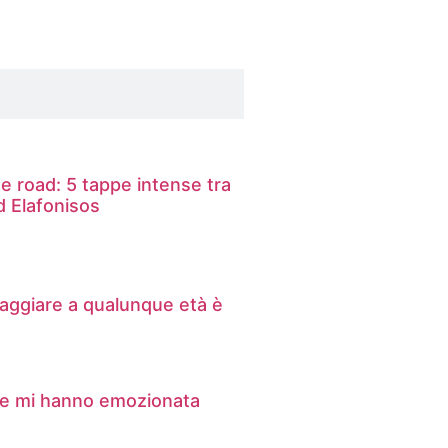
 road: 5 tappe intense tra
d Elafonisos
iaggiare a qualunque età è
he mi hanno emozionata