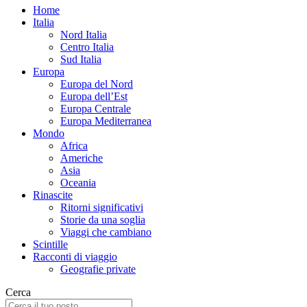
Home
Italia
Nord Italia
Centro Italia
Sud Italia
Europa
Europa del Nord
Europa dell’Est
Europa Centrale
Europa Mediterranea
Mondo
Africa
Americhe
Asia
Oceania
Rinascite
Ritorni significativi
Storie da una soglia
Viaggi che cambiano
Scintille
Racconti di viaggio
Geografie private
Cerca