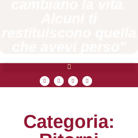
cambiano la vita.
Alcuni ti
restituiscono quella
che avevi perso"
Categoria: