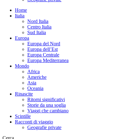
Home
Italia
Nord Italia
Centro Italia
Sud Italia
Europa
Europa del Nord
Europa dell’Est
Europa Centrale
Europa Mediterranea
Mondo
Africa
Americhe
Asia
Oceania
Rinascite
Ritorni significativi
Storie da una soglia
Viaggi che cambiano
Scintille
Racconti di viaggio
Geografie private
Cerca