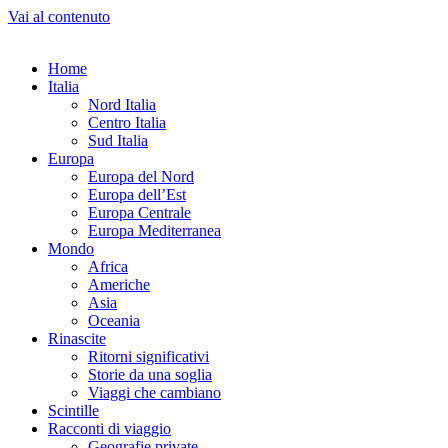
Vai al contenuto
Home
Italia
Nord Italia
Centro Italia
Sud Italia
Europa
Europa del Nord
Europa dell’Est
Europa Centrale
Europa Mediterranea
Mondo
Africa
Americhe
Asia
Oceania
Rinascite
Ritorni significativi
Storie da una soglia
Viaggi che cambiano
Scintille
Racconti di viaggio
Geografie private