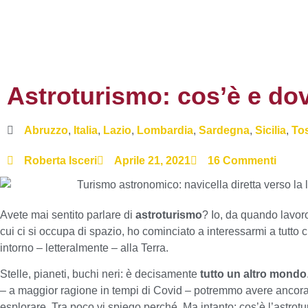
Astroturismo: cos’è e dov
Abruzzo
,
Italia
,
Lazio
,
Lombardia
,
Sardegna
,
Sicilia
,
To
Roberta Isceri
Aprile 21, 2021
16 Commenti
Avete mai sentito parlare di
astroturismo
? Io, da quando lavoro
cui ci si occupa di spazio, ho cominciato a interessarmi a tutto c
intorno – letteralmente – alla Terra.
Stelle, pianeti, buchi neri: è decisamente
tutto un altro mondo
– a maggior ragione in tempi di Covid – potremmo avere ancora 
esplorare. Tra poco vi spiego perché. Ma intanto: cos’è l’astrot