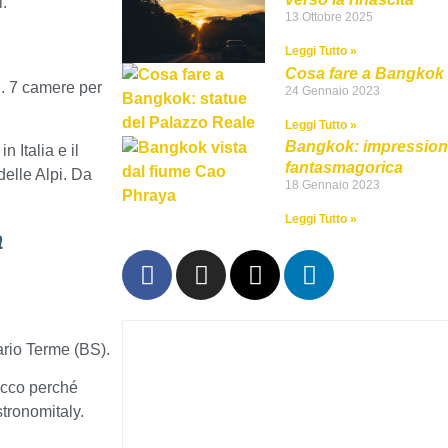
i.
13 Ottobre 2025
Leggi Tutto »
Cosa fare a Bangkok i
u
. 7 camere per
24 Gennaio 2023
Leggi Tutto »
Bangkok: impressioni
n Italia e il
fantasmagorica
delle Alpi. Da
18 Gennaio 2023
Leggi Tutto »
a
ario Terme (BS).
ecco perché
stronomitaly.