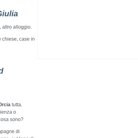
iulia
 altro alloggio.
 chiese, case in
d
Orcia
tutta.
ienza o
 cosa sono?
mpagne di