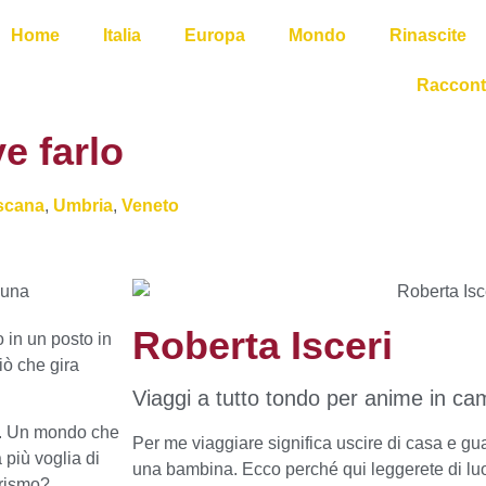
Home
Italia
Europa
Mondo
Rinascite
Racconti
e farlo
scana
,
Umbria
,
Veneto
Roberta Isceri
 in un posto in
iò che gira
Viaggi a tutto tondo per anime in c
. Un mondo che
Per me viaggiare significa uscire di casa e gu
più voglia di
una bambina. Ecco perché qui leggerete di luo
urismo?