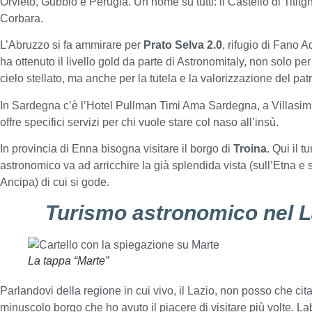
Orvieto, Gubbio e Perugia. Un nome su tutti: il Castello di Tititg
Corbara.
L’Abruzzo si fa ammirare per
Prato Selva 2.0
, rifugio di Fano 
ha ottenuto il livello gold da parte di Astronomitaly, non solo per l
cielo stellato, ma anche per la tutela e la valorizzazione del pat
In Sardegna c’è l’Hotel Pullman Timi Ama Sardegna, a Villasim
offre specifici servizi per chi vuole stare col naso all’insù.
In provincia di Enna bisogna visitare il borgo di
Troina
. Qui il t
astronomico va ad arricchire la già splendida vista (sull’Etna e s
Ancipa) di cui si gode.
Turismo astronomico nel L
La tappa “Marte”
Parlandovi della regione in cui vivo, il Lazio, non posso che cit
minuscolo borgo che ho avuto il piacere di visitare più volte. La