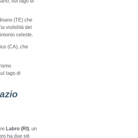
nano, sul lago di
Adriano (TE) che
a visibilità del
rimonio celeste.
ius (CA), che
urismo
ul lago di
azio
are
Labro (RI)
, un
bro ha due siti