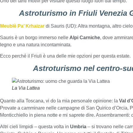
Uno dei tanti motivi per visitare questo luogo fuori dal tempo.
Astroturismo in Friuli Venezia G
Meublè Pa’ Krhaizar
di Sauris (UD): Altra montagna, altro cielo,
Sauris è un borgo immerso nelle
Alpi Carniche
, dove ammirare
legno e una natura incontaminata.
Ecco perché il Friuli è una delle mie opzioni per questa estate.
Astroturismo nel centro-su
La Via Lattea
Quanto alla Toscana, vi do la mia personale opinione: la
Val d’
Provate a camminare nelle campagne di San Quirico d’Orcia, P
Monticchiello in piena notte e mi saprete dire. Assembramenti:
Altri cieli limpidi – questa volta in
Umbria
– si trovano nelle ca