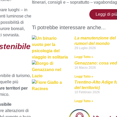
Itinerari, consigli e – soprattutto – vagabond
vare luoghi – in
Leggi di pi
fonti luminose che
possibilità di
Ti potrebbe interessare anche...
urore boreali,
ci sovrasta.
La manutenzione del si
rumori del mondo
stenibile
29 Luglio 2026
Leggi Tutto »
Genazzano: cosa ved
16 Marzo 2026
nibile di turismo,
Leggi Tutto »
 quelle più
Trentino-Alto Adige fuo
del territorio)
re territori per
10 Febbraio 2026
omico.
Leggi Tutto »
sibile
e alterazioni di
ché remoto e buio