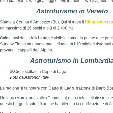
e un planetario. Vari gli alloggi offerti, tra hotel, b&b e agriturism
Astroturismo in Veneto
Siamo a Cortina d’Ampezzo (BL). Qui si trova il
Rifugio Avera
un massimo di 26 ospiti a più di 2.400 mt.
Ottime notizie: la
Via Lattea
è visibile come da poche altre parti i
Sunday Times ha annoverato il rifugio tra i 10 migliori ristoranti 
provare: i cappelli dell’Alpino.
Astroturismo in Lombardi
Foto da Astronomitaly
La regione si fa notare con
Capo di Lago
, frazione di Darfo Bo
Un lago (Moro), una valle (Camonica) e un cielo stellatissimo: 
questo borgo di sole 20 anime ha ottenuto la certificazione di A