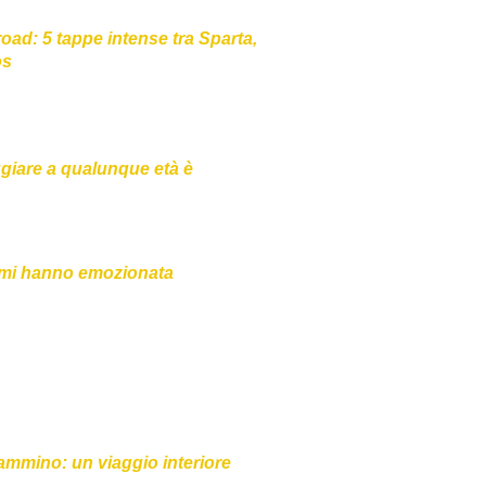
ad: 5 tappe intense tra Sparta,
os
ggiare a qualunque età è
 mi hanno emozionata
ammino: un viaggio interiore