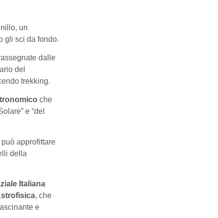
nillo, un
 gli sci da fondo.
trassegnate dalle
ario del
cendo trekking.
tronomico
che
“Solare” e “del
 può approfittare
li della
iale Italiana
Astrofisica
, che
fascinante e