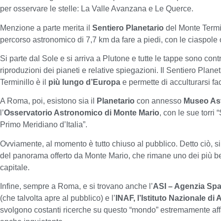
per osservare le stelle: La Valle Avanzana e Le Querce.
Menzione a parte merita il
Sentiero Planetario
del Monte Termi
percorso astronomico di 7,7 km da fare a piedi, con le ciaspole o
Si parte dal Sole e si arriva a Plutone e tutte le tappe sono con
riproduzioni dei pianeti e relative spiegazioni. Il Sentiero Planet
Terminillo è il
più lungo d’Europa
e permette di acculturarsi fa
A Roma, poi, esistono sia il
Planetario
con annesso
Museo As
l’
Osservatorio Astronomico di Monte Mario
, con le sue torri 
Primo Meridiano d’Italia”.
Ovviamente, al momento è tutto chiuso al pubblico. Detto ciò, si
del panorama offerto da Monte Mario, che rimane uno dei più bel
capitale.
Infine, sempre a Roma, e si trovano anche l’
ASI – Agenzia Spaz
(che talvolta apre al pubblico) e l’
INAF, l’Istituto Nazionale di 
svolgono costanti ricerche su questo “mondo” estremamente af