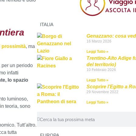
ITALIA
ntiera
Genazzano: cosa ved
16 Marzo 2026
i prossimità
, ma
Leggi Tutto »
Trentino-Alto Adige fuo
del territorio)
a per un periodo
10 Febbraio 2026
o infatti
nte, lo spazio
Leggi Tutto »
Scoprire l’Egitto a R
29 Novembre 2022
nto luminoso,
Leggi Tutto »
in teoria, sono
omico. Tutt’altro.
cca tutta
EUROPA