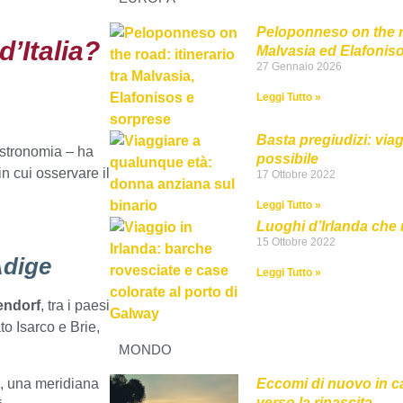
Peloponneso on the ro
d’Italia?
Malvasia ed Elafonis
27 Gennaio 2026
Leggi Tutto »
Basta pregiudizi: via
astronomia – ha
possibile
 in cui osservare il
17 Ottobre 2022
Leggi Tutto »
Luoghi d’Irlanda che
15 Ottobre 2022
Adige
Leggi Tutto »
endorf
, tra i paesi
o Isarco e Brie,
MONDO
ti, una meridiana
Eccomi di nuovo in c
verso la rinascita