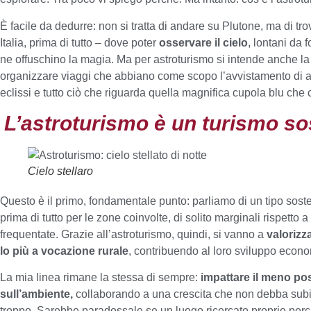
È facile da dedurre: non si tratta di andare su Plutone, ma di tro
Italia, prima di tutto – dove poter
osservare il cielo
, lontani da 
ne offuschino la magia. Ma per astroturismo si intende anche la 
organizzare viaggi che abbiano come scopo l’avvistamento di a
eclissi e tutto ciò che riguarda quella magnifica cupola blu che 
L’astroturismo è un turismo so
Cielo stellaro
Questo è il primo, fondamentale punto: parliamo di un tipo soste
prima di tutto per le zone coinvolte, di solito marginali rispetto a
frequentate. Grazie all’astroturismo, quindi, si vanno a
valorizza
lo più a vocazione rurale
, contribuendo al loro sviluppo econ
La mia linea rimane la stessa di sempre:
impattare il meno pos
sull’ambiente,
collaborando a una crescita che non debba subir
troppo. Sarebbe paradossale se un luogo ricercato proprio per