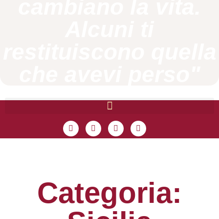
cambiano la vita.
Alcuni ti
restituiscono quella
che avevi perso"
Categoria: