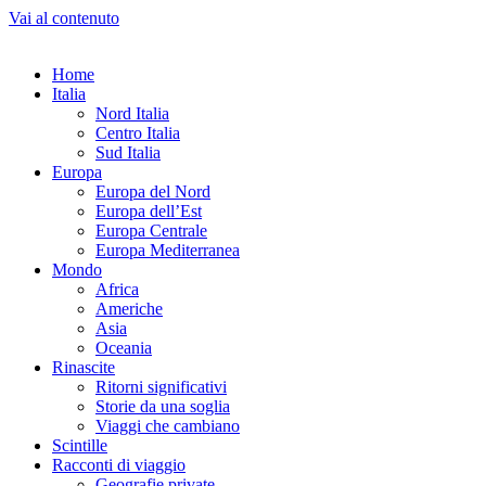
Vai al contenuto
Home
Italia
Nord Italia
Centro Italia
Sud Italia
Europa
Europa del Nord
Europa dell’Est
Europa Centrale
Europa Mediterranea
Mondo
Africa
Americhe
Asia
Oceania
Rinascite
Ritorni significativi
Storie da una soglia
Viaggi che cambiano
Scintille
Racconti di viaggio
Geografie private