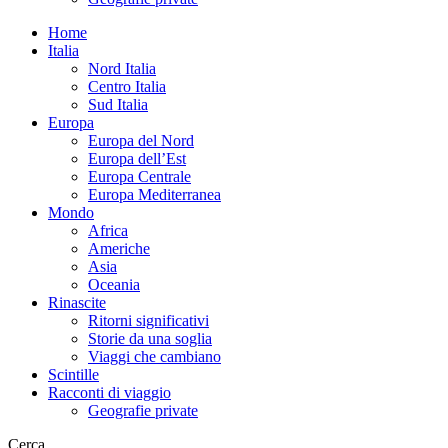
Home
Italia
Nord Italia
Centro Italia
Sud Italia
Europa
Europa del Nord
Europa dell’Est
Europa Centrale
Europa Mediterranea
Mondo
Africa
Americhe
Asia
Oceania
Rinascite
Ritorni significativi
Storie da una soglia
Viaggi che cambiano
Scintille
Racconti di viaggio
Geografie private
Cerca