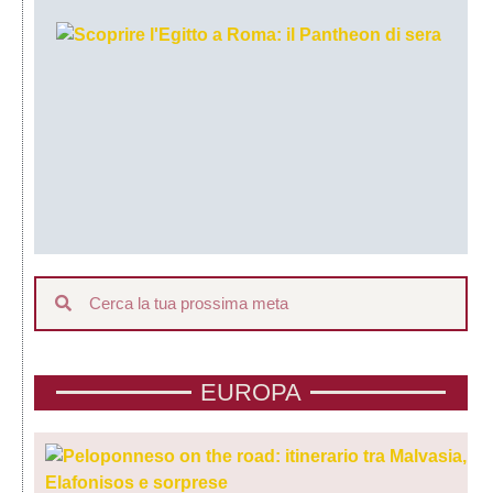
Sc
l’E
a 
29
Nov
202
Legg
»
EUROPA