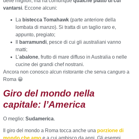
delle migliori, ma ha comunque
qualche piatto di cui
vantarsi
. Eccone alcuni:
La
bistecca Tomahawk
(parte anteriore della
lombata di manzo). Si tratta di un taglio raro e,
appunto, pregiato;
Il
barramundi
, pesce di cui gli australiani vanno
matti;
L’
abalone
, frutto di mare diffuso in Australia o nelle
cucine dei grandi chef nostrani.
Ancora non conosco alcun ristorante che serva canguro a
Roma 😀
Giro del mondo nella
capitale: l’America
O meglio:
Sudamerica
.
Il giro del mondo a Roma tocca anche una
porzione di
mondo che amo
e a cui ambisco da anni. Gli esempi