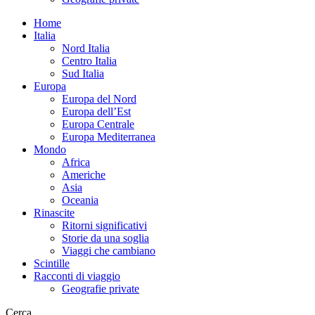
Home
Italia
Nord Italia
Centro Italia
Sud Italia
Europa
Europa del Nord
Europa dell’Est
Europa Centrale
Europa Mediterranea
Mondo
Africa
Americhe
Asia
Oceania
Rinascite
Ritorni significativi
Storie da una soglia
Viaggi che cambiano
Scintille
Racconti di viaggio
Geografie private
Cerca