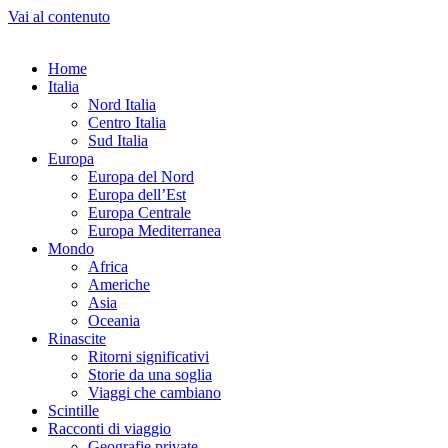
Vai al contenuto
Home
Italia
Nord Italia
Centro Italia
Sud Italia
Europa
Europa del Nord
Europa dell’Est
Europa Centrale
Europa Mediterranea
Mondo
Africa
Americhe
Asia
Oceania
Rinascite
Ritorni significativi
Storie da una soglia
Viaggi che cambiano
Scintille
Racconti di viaggio
Geografie private