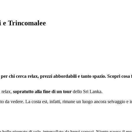
i e Trincomalee
per chi cerca relax, prezzi abbordabili e tanto spazio. Scopri cosa 
i relax,
sopratutto alla fine di un tour
dello Sri Lanka.
lto da vedere. La costa est, infatti, rimane un luogo ancora selvaggio e 
e belle giornate di sole, intervallato da brevi scrosci. Niente paura: il mon