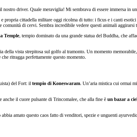
ra, il nostro driver. Quale meraviglia! Mi sembrava di essere immersa in u
 e propria cittadella militare oggi ricolma di tutto: i ficus e i canti eso
 comunità di cervi. Sembra incredibile vedere questi animali aggirarsi tra
a Temple
, tempio dominato da una grande statua del Buddha, che affac
via della vista strepitosa sul golfo al tramonto. Un momento memorabile,
 che ritragga perfettamente questo momento.
sta) del Fort: il
tempio di Koneswaram
. Un’aria mistica cui ormai mi e
anche il cuore pulsante di Trincomalee, che alla fine è
un bazar a cie
o abbia amato questo caos fatto di venditori, spezie e unguenti ayurvedic