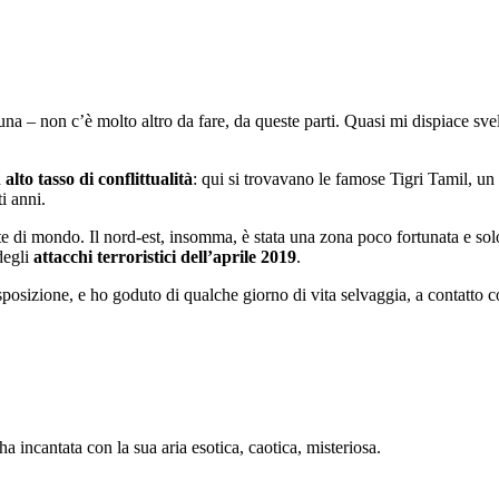
una – non c’è molto altro da fare, da queste parti. Quasi mi dispiace svela
d
alto tasso di conflittualità
: qui si trovavano le famose Tigri Tamil, un
i anni.
rte di mondo. Il nord-est, insomma, è stata una zona poco fortunata e sol
degli
attacchi terroristici dell’aprile 2019
.
posizione, e ho goduto di qualche giorno di vita selvaggia, a contatto c
 ha incantata con la sua aria esotica, caotica, misteriosa.