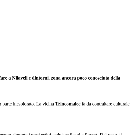
fare a Nilaveli e dintorni, zona ancora poco conosciuta della
in parte inesplorato. La vicina
Trincomalee
fa da contraltare culturale
sone, durante i mesi estivi, colpisce il sud e l’ovest. Del resto, il