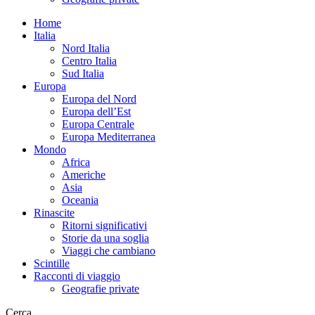
Home
Italia
Nord Italia
Centro Italia
Sud Italia
Europa
Europa del Nord
Europa dell’Est
Europa Centrale
Europa Mediterranea
Mondo
Africa
Americhe
Asia
Oceania
Rinascite
Ritorni significativi
Storie da una soglia
Viaggi che cambiano
Scintille
Racconti di viaggio
Geografie private
Cerca