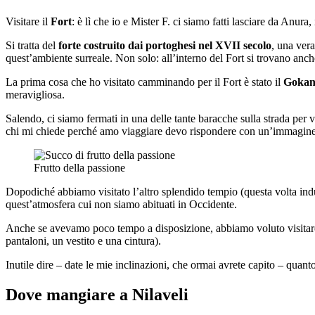
Visitare il
Fort
: è lì che io e Mister F. ci siamo fatti lasciare da Anu
Si tratta del
forte costruito dai portoghesi nel XVII secolo
, una vera
quest’ambiente surreale. Non solo: all’interno del Fort si trovano anche
La prima cosa che ho visitato camminando per il Fort è stato il
Gokan
meravigliosa.
Salendo, ci siamo fermati in una delle tante baracche sulla strada per 
chi mi chiede perché amo viaggiare devo rispondere con un’immagine
Frutto della passione
Dopodiché abbiamo visitato l’altro splendido tempio (questa volta indui
quest’atmosfera cui non siamo abituati in Occidente.
Anche se avevamo poco tempo a disposizione, abbiamo voluto visitare 
pantaloni, un vestito e una cintura).
Inutile dire – date le mie inclinazioni, che ormai avrete capito – quant
Dove mangiare a Nilaveli