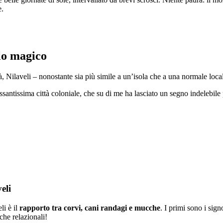
e.
olo magico
 Nilaveli – nonostante sia più simile a un’isola che a una normale local
ssantissima città coloniale, che su di me ha lasciato un segno indelebile
eli
li è il
rapporto tra corvi, cani randagi e mucche
. I primi sono i sign
che relazionali!