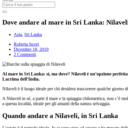
Dove andare al mare in Sri Lanka: Nilavel
Asia
,
Sri Lanka
Roberta Isceri
Dicembre 18, 2019
2 Commenti
Al mare in Sri Lanka: sì, ma dove? Nilaveli è un’opzione perfetta 
Lacrima dell’India.
Nilaveli è il luogo ideale per chi desidera trascorrere qualche giorno d
A Nilaveli in sé, a parte il mare e la spiaggia chilometrica, non c’è mo
a questa località, ideale per gli amanti della natura selvaggia.
Quando andare a Nilaveli, in Sri Lanka
L’estate è il periodo ideale. Io ci sono stata ad agosto e ho trovato dell