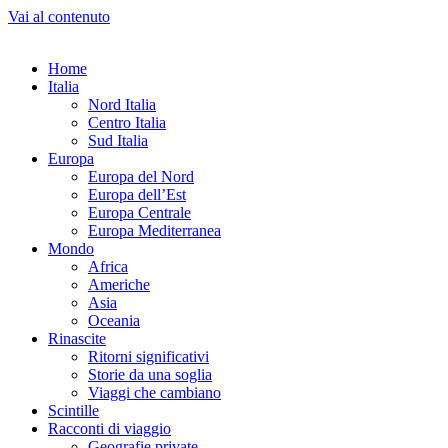
Vai al contenuto
Home
Italia
Nord Italia
Centro Italia
Sud Italia
Europa
Europa del Nord
Europa dell’Est
Europa Centrale
Europa Mediterranea
Mondo
Africa
Americhe
Asia
Oceania
Rinascite
Ritorni significativi
Storie da una soglia
Viaggi che cambiano
Scintille
Racconti di viaggio
Geografie private