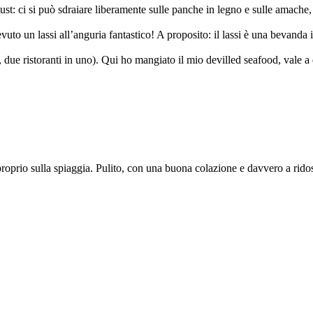
ust: ci si può sdraiare liberamente sulle panche in legno e sulle amache, a
uto un lassi all’anguria fantastico! A proposito: il lassi è una bevanda i
ue ristoranti in uno). Qui ho mangiato il mio devilled seafood, vale a di
 proprio sulla spiaggia. Pulito, con una buona colazione e davvero a rido