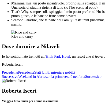
Mamma mia
: un posto incantevole, proprio sulla spiaggia. Il m
Una sorta di piadina ripiena di tutto (io l’ho scelto al pollo).
That’s Why, sempre sulla spiaggia: il mio posto preferito! Ho bev
punto giusto, e le banane fritte come dessert.
Seafood Paradise, che fa parte del Family Restaurant (insomma, d
mango.
Rice and curry
Dove dormire a Nilaveli
Io ho soggiornato tre notti all’
High Park Hotel
, un resort che si trova
Roberta Isceri
Precedente
Precedente
Stati Uniti: miseria e nobiltà
Successivo
Weekend in Abruzzo: la primavera è nell’aria
Successivo
Roberta Isceri
Viaggi a tutto tondo per anime in cammino