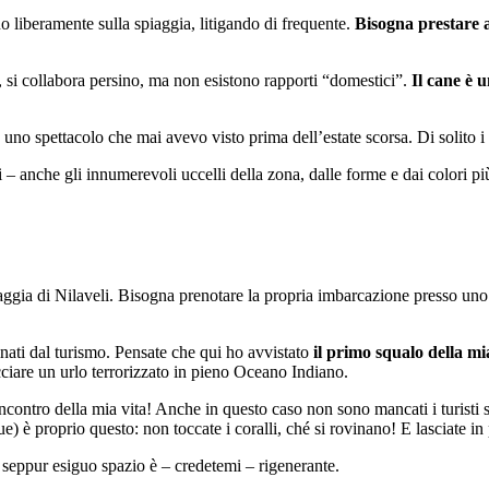
 liberamente sulla spiaggia, litigando di frequente.
Bisogna prestare 
o, si collabora persino, ma non esistono rapporti “domestici”.
Il cane è 
uno spettacolo che mai avevo visto prima dell’estate scorsa. Di solito 
 anche gli innumerevoli uccelli della zona, dalle forme e dai colori più
iaggia di Nilaveli. Bisogna prenotare la propria imbarcazione presso uno
inati dal turismo. Pensate che qui ho avvistato
il primo squalo della mi
ciare un urlo terrorizzato in pieno Oceano Indiano.
incontro della mia vita! Anche in questo caso non sono mancati i turisti
e) è proprio questo: non toccate i coralli, ché si rovinano! E lasciate i
 seppur esiguo spazio è – credetemi – rigenerante.