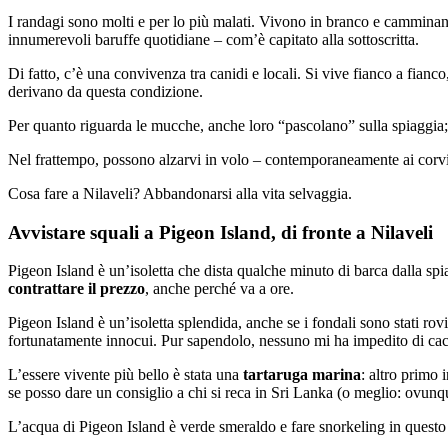
I randagi sono molti e per lo più malati. Vivono in branco e camminano
innumerevoli baruffe quotidiane – com’è capitato alla sottoscritta.
Di fatto, c’è una convivenza tra canidi e locali. Si vive fianco a fianc
derivano da questa condizione.
Per quanto riguarda le mucche, anche loro “pascolano” sulla spiaggia; 
Nel frattempo, possono alzarvi in volo – contemporaneamente ai corvi –
Cosa fare a Nilaveli? Abbandonarsi alla vita selvaggia.
Avvistare squali a Pigeon Island, di fronte a Nilaveli
Pigeon Island è un’isoletta che dista qualche minuto di barca dalla sp
contrattare il prezzo
, anche perché va a ore.
Pigeon Island è un’isoletta splendida, anche se i fondali sono stati rov
fortunatamente innocui. Pur sapendolo, nessuno mi ha impedito di cac
L’essere vivente più bello è stata una
tartaruga marina
: altro primo 
se posso dare un consiglio a chi si reca in Sri Lanka (o meglio: ovunqu
L’acqua di Pigeon Island è verde smeraldo e fare snorkeling in questo