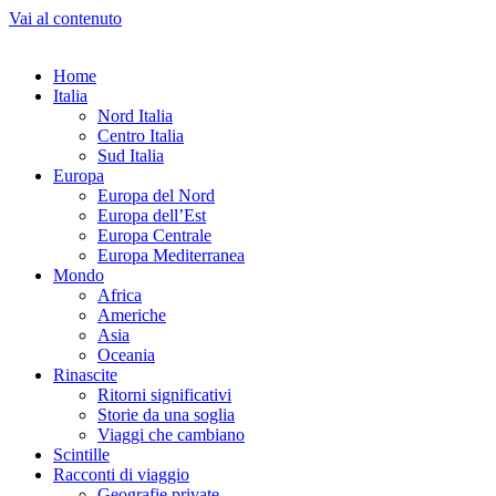
Vai al contenuto
Home
Italia
Nord Italia
Centro Italia
Sud Italia
Europa
Europa del Nord
Europa dell’Est
Europa Centrale
Europa Mediterranea
Mondo
Africa
Americhe
Asia
Oceania
Rinascite
Ritorni significativi
Storie da una soglia
Viaggi che cambiano
Scintille
Racconti di viaggio
Geografie private