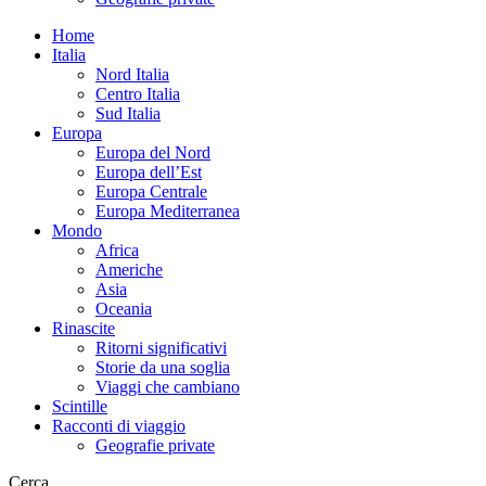
Home
Italia
Nord Italia
Centro Italia
Sud Italia
Europa
Europa del Nord
Europa dell’Est
Europa Centrale
Europa Mediterranea
Mondo
Africa
Americhe
Asia
Oceania
Rinascite
Ritorni significativi
Storie da una soglia
Viaggi che cambiano
Scintille
Racconti di viaggio
Geografie private
Cerca